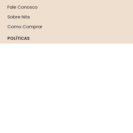
Fale Conosco
Sobre Nós
Como Comprar
POLÍTICAS
Política de Reembolso
Política de Privacidade
Política de Frete
Política de Cookies
Termos de Serviço
Troca e Devolução
MEIOS DE PAGAMENTO